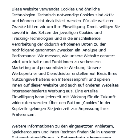
Diese Website verwendet Cookies und ähnliche
open
Technologien. Technisch notwendige Cookies sind aktiv
menu
und können nicht deaktiviert werden. Für alle weiteren
KONTAKT
Zwecke bitten wir um Ihre Einwilligung. Damit willigen Sie
sowohl in das Setzen der jeweiligen Cookies und
Tracking-Technologien und in die anschließende
Der neue Kia XCeed
Verarbeitung der dadurch erhobenen Daten zu den
nachfolgend genannten Zwecken ein: Analyse und
...
...
DER NEUE KIA XCEED
Performance: Wir messen, wie unsere Website genutzt
wird, um Inhalte und Funktionen zu verbessern.
Marketing und personalisierte Werbung: Unsere
Werbepartner und Dienstleister erstellen auf Basis Ihres
Nutzungsverhaltens ein Interessenprofil und spielen
Ihnen auf dieser Website und auch auf anderen Websites
interessenbasierte Werbung aus. Eine erteilte
Einwilligung kann jederzeit mit Wirkung für die Zukunft
widerrufen werden. Über den Button „Cookies“ in der
Kopfzeile gelangen Sie jederzeit zur Anpassung Ihrer
Präferenzen.
Weitere Informationen zu den eingesetzten Anbietern,
Speicherdauern und Ihren Rechten finden Sie in unserer
Datenschutzerklärung.
> Datenschutz
> Impressum