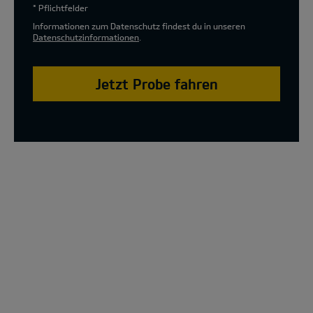
* Pflichtfelder
Informationen zum Datenschutz findest du in unseren
Datenschutzinformationen
.
Jetzt Probe fahren
The new Kia XCeed Special Edition Model