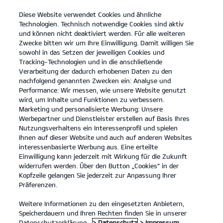
Diese Website verwendet Cookies und ähnliche
open
Technologien. Technisch notwendige Cookies sind aktiv
menu
und können nicht deaktiviert werden. Für alle weiteren
KONTAKT
Zwecke bitten wir um Ihre Einwilligung. Damit willigen Sie
sowohl in das Setzen der jeweiligen Cookies und
Tracking-Technologien und in die anschließende
Der EV6
Probefahrt
Verarbeitung der dadurch erhobenen Daten zu den
nachfolgend genannten Zwecken ein: Analyse und
...
...
DER EV6
Performance: Wir messen, wie unsere Website genutzt
Der Kia EV6.
wird, um Inhalte und Funktionen zu verbessern.
Marketing und personalisierte Werbung: Unsere
Werbepartner und Dienstleister erstellen auf Basis Ihres
Inspiration für deine Sinne.
Nutzungsverhaltens ein Interessenprofil und spielen
Ihnen auf dieser Website und auch auf anderen Websites
interessenbasierte Werbung aus. Eine erteilte
Einwilligung kann jederzeit mit Wirkung für die Zukunft
widerrufen werden. Über den Button „Cookies“ in der
Kopfzeile gelangen Sie jederzeit zur Anpassung Ihrer
Präferenzen.
Weitere Informationen zu den eingesetzten Anbietern,
Speicherdauern und Ihren Rechten finden Sie in unserer
Datenschutzerklärung.
> Datenschutz
> Impressum