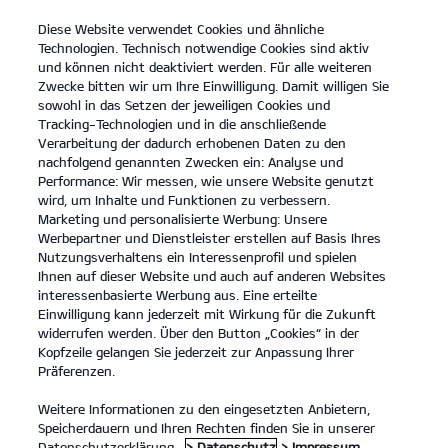
Diese Website verwendet Cookies und ähnliche
open
Technologien. Technisch notwendige Cookies sind aktiv
menu
und können nicht deaktiviert werden. Für alle weiteren
KONTAKT
Zwecke bitten wir um Ihre Einwilligung. Damit willigen Sie
sowohl in das Setzen der jeweiligen Cookies und
Tracking-Technologien und in die anschließende
Der EV3
Probefahrt
Verarbeitung der dadurch erhobenen Daten zu den
nachfolgend genannten Zwecken ein: Analyse und
...
...
DER EV3
Performance: Wir messen, wie unsere Website genutzt
Der Kia EV3.
wird, um Inhalte und Funktionen zu verbessern.
Marketing und personalisierte Werbung: Unsere
Werbepartner und Dienstleister erstellen auf Basis Ihres
Eine Kraft, die bewegt.
Nutzungsverhaltens ein Interessenprofil und spielen
Ihnen auf dieser Website und auch auf anderen Websites
interessenbasierte Werbung aus. Eine erteilte
Einwilligung kann jederzeit mit Wirkung für die Zukunft
widerrufen werden. Über den Button „Cookies“ in der
Kopfzeile gelangen Sie jederzeit zur Anpassung Ihrer
Präferenzen.
Weitere Informationen zu den eingesetzten Anbietern,
Speicherdauern und Ihren Rechten finden Sie in unserer
Datenschutzerklärung.
> Datenschutz
> Impressum